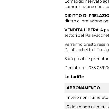
L’omaggio riservato agl
comunicazione che acc
DIRITTO DI PRELAZI
diritto di prelazione pe
VENDITA LIBERA
. A p
settori del PalaFacchett
Verranno presto rese n
PalaFacchetti di Trevig
Sarà possibile prenot
Per info: tel. 035 0591
Le tariffe
ABBONAMENTO
Intero non numerato
Ridotto non numerato