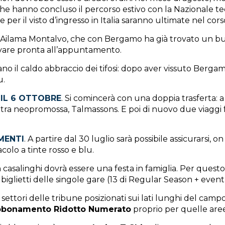
e hanno concluso il percorso estivo con la Nazionale te
 per il visto d’ingresso in Italia saranno ultimate nel cor
 Ailama Montalvo, che con Bergamo ha già trovato un buo
rovare pronta all’appuntamento.
no il caldo abbraccio dei tifosi: dopo aver vissuto Berga
u.
IL 6 OTTOBRE
. Si comincerà con una doppia trasferta: a 
altra neopromossa, Talmassons. E poi di nuovo due viaggi 
MENTI
. A partire dal 30 luglio sarà possibile assicurarsi, o
acolo a tinte rosso e blu.
casalinghi dovrà essere una festa in famiglia. Per questo
iglietti delle singole gare (13 di Regular Season + event
settori delle tribune posizionati sui lati lunghi del campo:
Abbonamento Ridotto Numerato
proprio per quelle aree