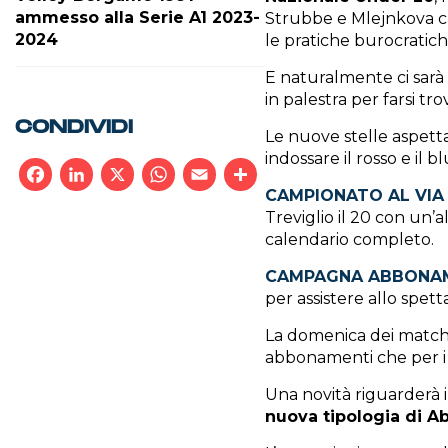
ammesso alla Serie A1 2023-
Strubbe e Mlejnkova ch
2024
le pratiche burocratiche
E naturalmente ci sarà
in palestra per farsi t
CONDIVIDI
Le nuove stelle aspetta
indossare il rosso e il bl
CAMPIONATO AL VIA 
Facebook
LinkedIn
X
WhatsApp
Email
Condividi
Treviglio il 20 con un’
calendario completo.
CAMPAGNA ABBONA
per assistere allo spett
La domenica dei match 
abbonamenti che per i b
Una novità riguarderà i 
nuova tipologia di 