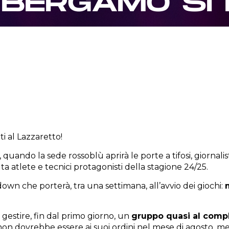
O BERGAMO SI
i al Lazzaretto!
1, quando la sede rossoblù aprirà le porte a tifosi, giornal
ta atlete e tecnici protagonisti della stagione 24/25.
own che porterà, tra una settimana, all’avvio dei giochi:
a gestire, fin dal primo giorno, un
gruppo quasi al comp
 non dovrebbe essere ai suoi ordini nel mese di agosto, 