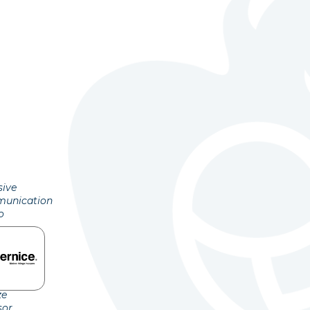
sive
unication
o
ze
sor