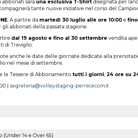
i abbonati sarà
una esclusiva T-Shirt
disegnata per lan
ompagnerà tante nuove iniziative nel corso del Campio
ONE
. A partire da
martedì 30 luglio alle ore 10:00
e
fin
r gli abbonati della passata stagione.
artire
dal 19 agosto e fino al 30 settembre
vendita apert
i di Treviglio.
ote anche le date delle giornate dedicate alla prenotazi
lio nel mese di settembre.
are le Tessere di Abbonamento
tutti i giorni
,
24 ore su 2
000 |
segreteria@volley.staging-pernicecom.it
 (Under 14 e Over 65)