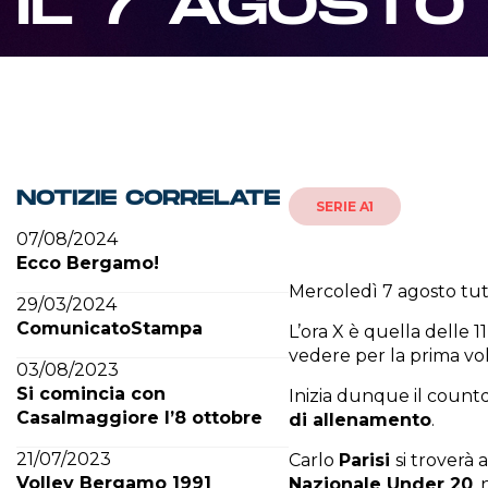
IL 7 AGOST
NOTIZIE CORRELATE
SERIE A1
07/08/2024
Ecco Bergamo!
Mercoledì 7 agosto tutt
29/03/2024
ComunicatoStampa
L’ora X è quella delle 1
vedere per la prima vol
03/08/2023
Si comincia con
Inizia dunque il countd
Casalmaggiore l’8 ottobre
di allenamento
.
21/07/2023
Carlo
Parisi
si troverà 
Volley Bergamo 1991
Nazionale Under 20
,