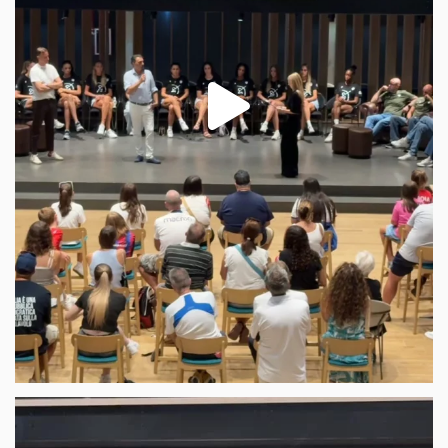
259
14