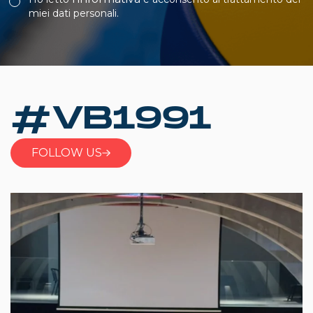
miei dati personali.
#VB1991
FOLLOW US
297
10