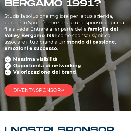
BERGAMO 1991?
Studia la soluzione migliore per la tua azienda,
perché lo Sport è emozione e uno sponsor in prima
fila si vede! Entrare a far parte della
famiglia del
Volley Bergamo 1991
come sponsor significa
associare il tuo brand a un
mondo di passione
,
emozioni
e
successo
.
Massima visibilità
Opportunità di networking
Valorizzazione del brand
DIVENTA SPONSOR
I NOSTRI SPONSOR