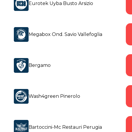
Eurotek Uyba Busto Arsizio
Megabox Ond. Savio Vallefoglia
Bergamo
Wash4green Pinerolo
Bartoccini-Mc Restauri Perugia