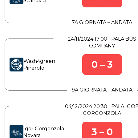
Scandicci
7A GIORNATA – ANDATA
24/11/2024 17:00 | PALA BUS
COMPANY
Wash4green
0 – 3
Pinerolo
9A GIORNATA – ANDATA
04/12/2024 20:30 | PALA IGO
GORGONZOLA
Igor Gorgonzola
3 – 0
Novara