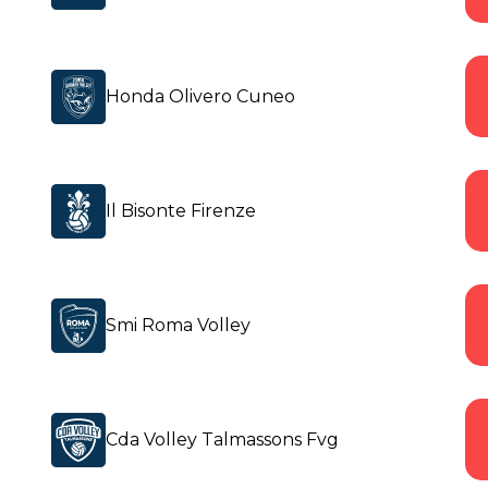
Honda Olivero Cuneo
Il Bisonte Firenze
G
Giocate
V
Vinte
Smi Roma Volley
P
Perse
SET V
Set vinti
Cda Volley Talmassons Fvg