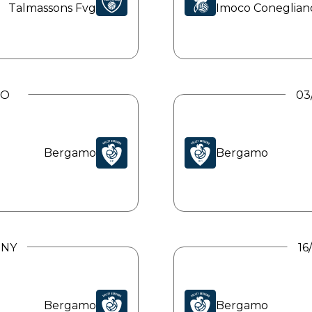
Talmassons Fvg
Imoco Coneglian
TO
03
Bergamo
Bergamo
NNY
16
Bergamo
Bergamo