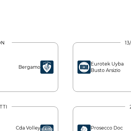
ON
13
t
nti
Eurotek Uyba
Bergamo
Busto Arsizio
TTI
Cda Volley
Prosecco Doc