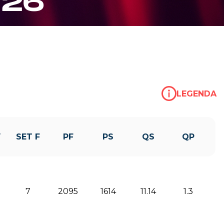
/26
LEGENDA
V
SET F
PF
PS
QS
QP
7
2095
1614
11.14
1.3