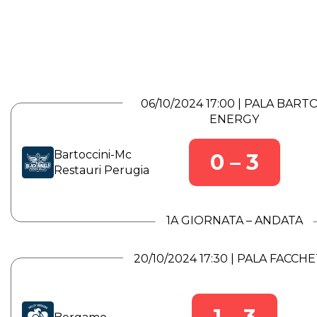
SET F
Set persi
PF
Punti fatti
PS
Punti subiti
06/10/2024 17:00 | PALA BART
QS
Quoziente Se
ENERGY
QP
Quoziente Pu
Bartoccini-Mc
0 – 3
Restauri Perugia
1A GIORNATA – ANDATA
20/10/2024 17:30 | PALA FACCHE