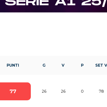
SERIE A1 25
PUNTI
G
V
P
SET 
77
26
26
0
78