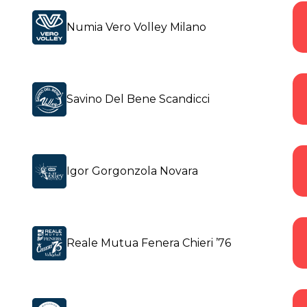
Numia Vero Volley Milano
Savino Del Bene Scandicci
Igor Gorgonzola Novara
Reale Mutua Fenera Chieri ’76