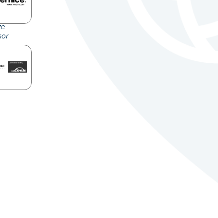
ze
sor