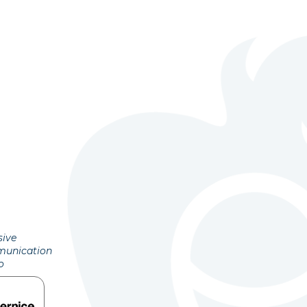
sive
unication
o