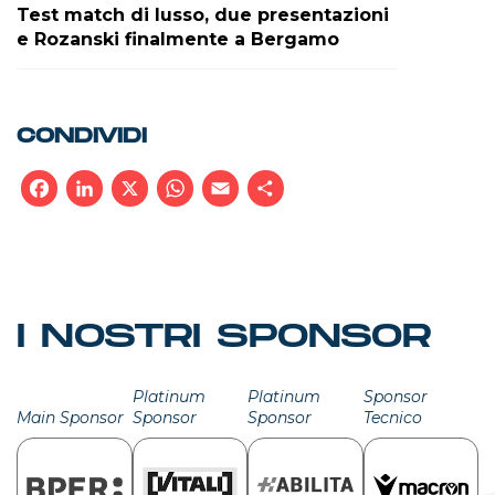
Test match di lusso, due presentazioni
e Rozanski finalmente a Bergamo
CONDIVIDI
Facebook
LinkedIn
X
WhatsApp
Email
Condividi
I NOSTRI SPONSOR
Platinum
Platinum
Sponsor
Main Sponsor
Sponsor
Sponsor
Tecnico