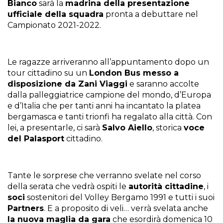
Bianco
sarà la
madrina della presentazione
ufficiale della squadra
pronta a debuttare nel
Campionato 2021-2022.
Le ragazze arriveranno all’appuntamento dopo un
tour cittadino su un
London Bus messo a
disposizione da Zani Viaggi
e saranno accolte
dalla palleggiatrice campione del mondo, d’Europa
e d’Italia che per tanti anni ha incantato la platea
bergamasca e tanti trionfi ha regalato alla città. Con
lei, a presentarle, ci sarà
Salvo Aiello
, storica
voce
del Palasport
cittadino.
Tante le sorprese che verranno svelate nel corso
della serata che vedrà ospiti le
autorità cittadine
, i
soci
sostenitori del Volley Bergamo 1991 e tutti i suoi
Partners
. E a proposito di veli… verrà svelata anche
la nuova maglia da gara
che esordirà domenica 10