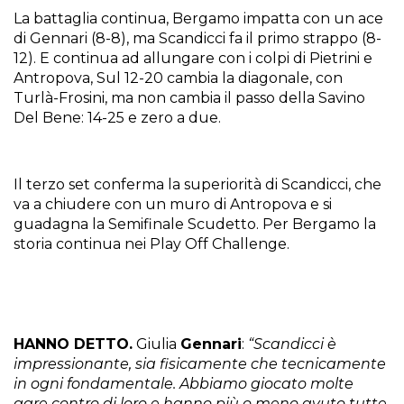
La battaglia continua, Bergamo impatta con un ace
di Gennari (8-8), ma Scandicci fa il primo strappo (8-
12). E continua ad allungare con i colpi di Pietrini e
Antropova, Sul 12-20 cambia la diagonale, con
Turlà-Frosini, ma non cambia il passo della Savino
Del Bene: 14-25 e zero a due.
Il terzo set conferma la superiorità di Scandicci, che
va a chiudere con un muro di Antropova e si
guadagna la Semifinale Scudetto. Per Bergamo la
storia continua nei Play Off Challenge.
HANNO DETTO.
Giulia
Gennari
:
“Scandicci è
impressionante, sia fisicamente che tecnicamente
in ogni fondamentale. Abbiamo giocato molte
gare contro di loro e hanno più o meno avuto tutte