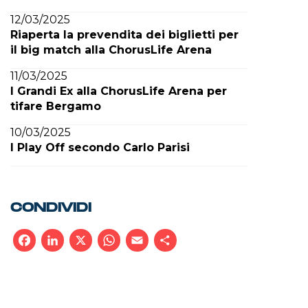
12/03/2025
Riaperta la prevendita dei biglietti per
il big match alla ChorusLife Arena
11/03/2025
I Grandi Ex alla ChorusLife Arena per
tifare Bergamo
10/03/2025
I Play Off secondo Carlo Parisi
CONDIVIDI
Facebook
LinkedIn
X
WhatsApp
Email
Condividi