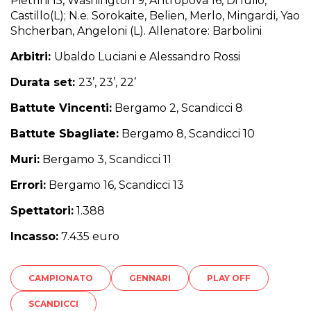
Pietrini 15, Washington 9, Antropova 16, Di Iulio,
Castillo(L); N.e. Sorokaite, Belien, Merlo, Mingardi, Yao
Shcherban, Angeloni (L). Allenatore: Barbolini
Arbitri:
Ubaldo Luciani e Alessandro Rossi
Durata set:
23’, 23’, 22’
Battute Vincenti:
Bergamo 2, Scandicci 8
Battute Sbagliate:
Bergamo 8, Scandicci 10
Muri:
Bergamo 3, Scandicci 11
Errori:
Bergamo 16, Scandicci 13
Spettatori:
1.388
Incasso:
7.435 euro
CAMPIONATO
GENNARI
PLAY OFF
SCANDICCI