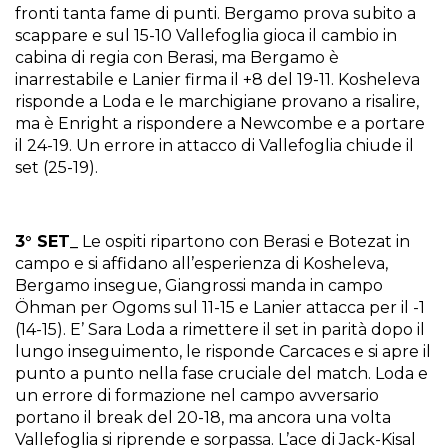
fronti tanta fame di punti. Bergamo prova subito a
scappare e sul 15-10 Vallefoglia gioca il cambio in
cabina di regia con Berasi, ma Bergamo è
inarrestabile e Lanier firma il +8 del 19-11. Kosheleva
risponde a Loda e le marchigiane provano a risalire,
ma è Enright a rispondere a Newcombe e a portare
il 24-19. Un errore in attacco di Vallefoglia chiude il
set (25-19).
3° SET_
Le ospiti ripartono con Berasi e Botezat in
campo e si affidano all’esperienza di Kosheleva,
Bergamo insegue, Giangrossi manda in campo
Öhman per Ogoms sul 11-15 e Lanier attacca per il -1
(14-15). E’ Sara Loda a rimettere il set in parità dopo il
lungo inseguimento, le risponde Carcaces e si apre il
punto a punto nella fase cruciale del match. Loda e
un errore di formazione nel campo avversario
portano il break del 20-18, ma ancora una volta
Vallefoglia si riprende e sorpassa. L’ace di Jack-Kisal