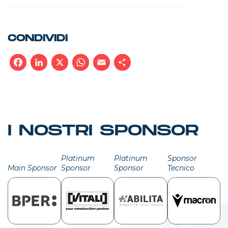
CONDIVIDI
Facebook
LinkedIn
X
WhatsApp
Email
Condividi
I NOSTRI SPONSOR
Platinum
Platinum
Sponsor
Main Sponsor
Sponsor
Sponsor
Tecnico