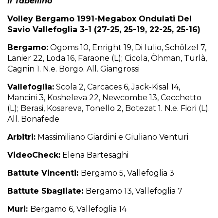
Il Tabellino
Volley Bergamo 1991-Megabox Ondulati Del
Savio Vallefoglia 3-1 (27-25, 25-19, 22-25, 25-16)
Bergamo:
Ogoms 10, Enright 19, Di Iulio, Schölzel 7,
Lanier 22, Loda 16, Faraone (L); Cicola, Öhman, Turlà,
Cagnin 1. N.e. Borgo. All. Giangrossi
Vallefoglia:
Scola 2, Carcaces 6, Jack-Kisal 14,
Mancini 3, Kosheleva 22, Newcombe 13, Cecchetto
(L); Berasi, Kosareva, Tonello 2, Botezat 1. N.e. Fiori (L).
All. Bonafede
Arbitri:
Massimiliano Giardini e Giuliano Venturi
VideoCheck:
Elena Bartesaghi
Battute Vincenti:
Bergamo 5, Vallefoglia 3
Battute Sbagliate:
Bergamo 13, Vallefoglia 7
Muri:
Bergamo 6, Vallefoglia 14