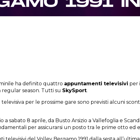
GAMO 1991 I
inile ha definito quattro
appuntamenti televisivi
per 
a regular season. Tutti su
SkySport
.
levisiva per le prossime gare sono previsti alcuni scont
 a sabato 8 aprile, da Busto Arsizio a Vallefoglia e Scand
damentali per assicurarsi un posto tra le prime otto ed e
 televisivi del Volley Bergamo 1991 dalla sesta all’ultima 