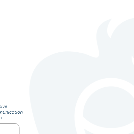
sive
unication
o