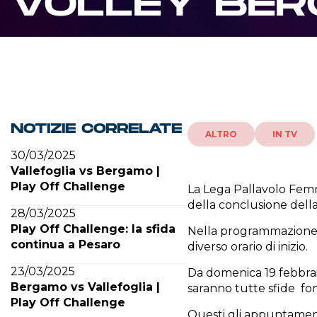
VOLLEY BER
NOTIZIE CORRELATE
ALTRO
IN TV
30/03/2025
Vallefoglia vs Bergamo |
Play Off Challenge
La Lega Pallavolo Femm
della conclusione dell
28/03/2025
Play Off Challenge: la sfida
Nella programmazione te
continua a Pesaro
diverso orario di inizio.
23/03/2025
Da domenica 19 febbraio
Bergamo vs Vallefoglia |
saranno tutte sfide fon
Play Off Challenge
Questi gli appuntamenti