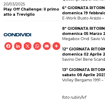
20/03/2025
6ª GIORNATA RITOR
Play Off Challenge: il primo
domenica 19 febbrai
atto a Treviglio
E-Work Busto Arsizio –
8ª GIORNATA RITOR
domenica 05 Marzo 2
CONDIVIDI
Megabox Ond. Savio Val
12ª GIORNATA RITOR
Facebook
LinkedIn
X
WhatsApp
Email
Condividi
domenica 02 Aprile 
Savino Del Bene Scandi
13ª GIORNATA RITOR
sabato 08 Aprile 202
Volley Bergamo 1991 – 
foto rubin/lvf