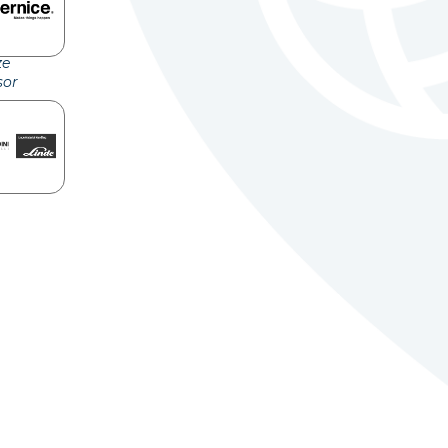
ze
sor