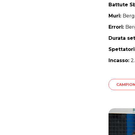
Battute S
Muri:
Berg
Errori:
Ber
Durata se
Spettatori
Incasso:
2
CAMPIO