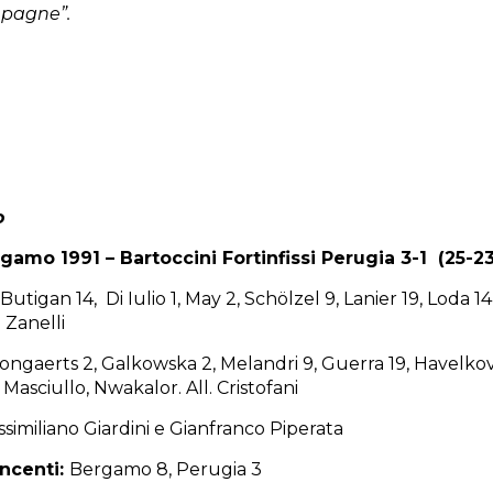
mpagne”.
o
gamo 1991 – Bartoccini Fortinfissi Perugia 3-1 (25-23,
Butigan 14, Di Iulio 1, May 2, Schölzel 9, Lanier 19, Loda 14,
 Zanelli
ngaerts 2, Galkowska 2, Melandri 9, Guerra 19, Havelkova 8,
 Masciullo, Nwakalor. All. Cristofani
similiano Giardini e Gianfranco Piperata
incenti:
Bergamo 8, Perugia 3