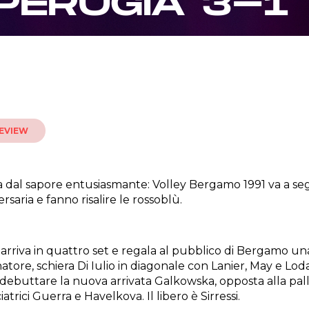
 PERUGIA 3-1
EVIEW
a dal sapore entusiasmante: Volley Bergamo 1991 va a segn
ersaria e fanno risalire le rossoblù.
 arriva in quattro set e regala al pubblico di Bergamo una
atore, schiera Di Iulio in diagonale con Lanier, May e Loda
debuttare la nuova arrivata Galkowska, opposta alla pall
iatrici Guerra e Havelkova. Il libero è Sirressi.