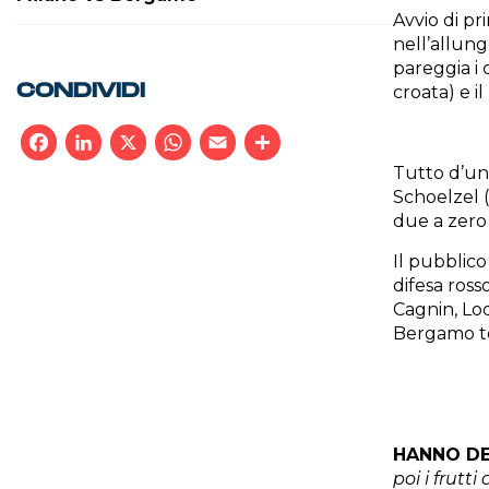
Avvio di pr
nell’allung
pareggia i 
CONDIVIDI
croata) e i
Tutto d’un 
Facebook
LinkedIn
X
WhatsApp
Email
Condividi
Schoelzel (
due a zero 
Il pubblico
difesa ross
Cagnin, Lod
Bergamo to
HANNO DE
poi i frutt