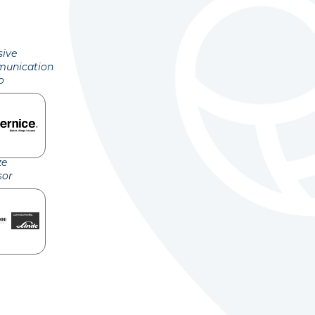
sive
unication
o
ze
sor