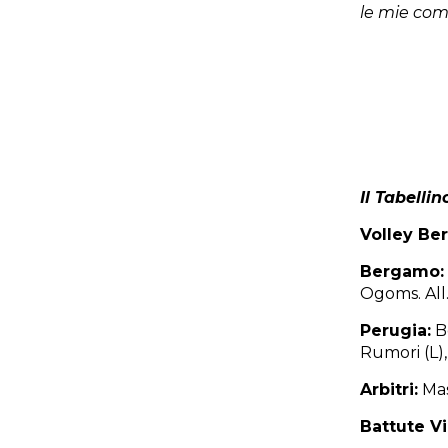
le mie co
Il Tabellin
Volley Ber
Bergamo:
Ogoms. All.
Perugia:
Bo
Rumori (L),
Arbitri:
Mas
Battute V