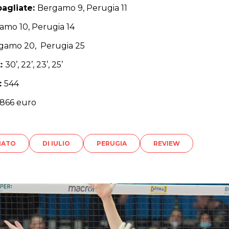
bagliate:
Bergamo 9, Perugia 11
amo 10, Perugia 14
gamo 20, Perugia 25
t:
30’, 22’, 23’, 25’
:
544
.866 euro
NATO
DI IULIO
PERUGIA
REVIEW