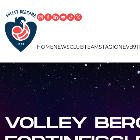
HOME
NEWS
CLUB
TEAM
STAGIONE
VB91
VOLLEY BER