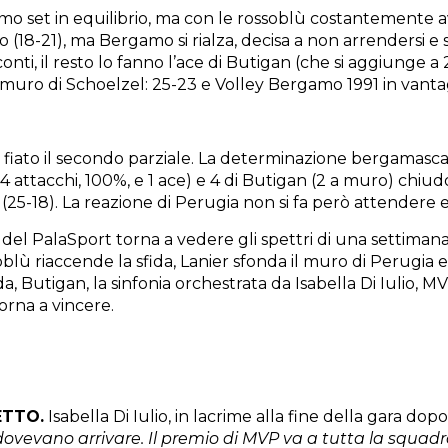
imo set in equilibrio, ma con le rossoblù costantemente 
o (18-21), ma Bergamo si rialza, decisa a non arrendersi e 
conti, il resto lo fanno l’ace di Butigan (che si aggiunge 
l muro di Schoelzel: 25-23 e Volley Bergamo 1991 in vanta
fiato il secondo parziale. La determinazione bergamasca la
4 attacchi, 100%, e 1 ace) e 4 di Butigan (2 a muro) chiudo
(25-18). La reazione di Perugia non si fa però attendere e a
 del PalaSport torna a vedere gli spettri di una settimana f
oblù riaccende la sfida, Lanier sfonda il muro di Perugia e 
a, Butigan, la sinfonia orchestrata da Isabella Di Iulio, 
rna a vincere.
TTO.
Isabella Di Iulio, in lacrime alla fine della gara dop
i dovevano arrivare. Il premio di MVP va a tutta la squadr