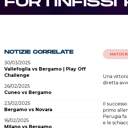
FORTINFISSI
NOTIZIE CORRELATE
MATCH R
30/03/2025
Vallefoglia vs Bergamo | Play Off
Challenge
Una vittori
diretta avv
26/02/2025
Cuneo vs Bergamo
23/02/2025
Il successo
Bergamo vs Novara
primo allen
Perugia fa 
16/02/2025
e le schiacc
Milano vs Bergamo