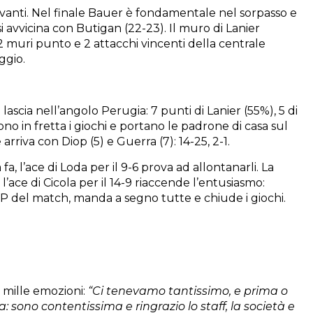
avanti. Nel finale Bauer è fondamentale nel sorpasso e
si avvicina con Butigan (22-23). Il muro di Lanier
a 2 muri punto e 2 attacchi vincenti della centrale
ggio.
scia nell’angolo Perugia: 7 punti di Lanier (55%), 5 di
no in fretta i giochi e portano le padrone di casa sul
rriva con Diop (5) e Guerra (7): 14-25, 2-1.
a, l’ace di Loda per il 9-6 prova ad allontanarli. La
l’ace di Cicola per il 14-9 riaccende l’entusiasmo:
MVP del match, manda a segno tutte e chiude i giochi.
o mille emozioni:
“Ci tenevamo tantissimo, e prima o
a: sono contentissima e ringrazio lo staff, la società e