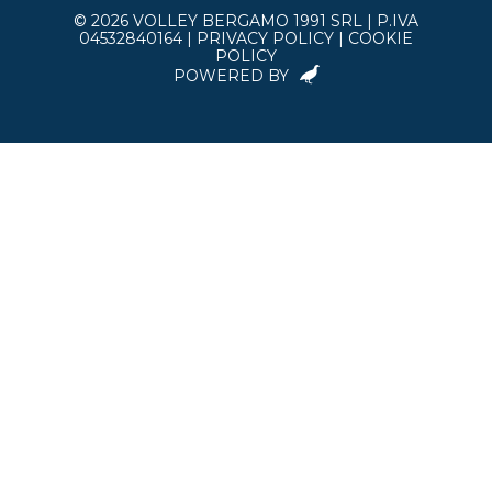
© 2026 VOLLEY BERGAMO 1991 SRL | P.IVA
04532840164 |
PRIVACY POLICY
|
COOKIE
POLICY
POWERED BY