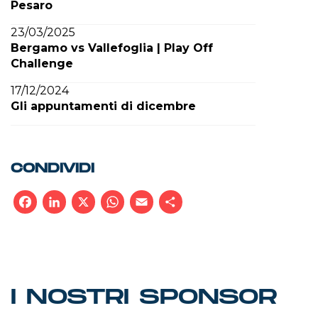
Pesaro
23/03/2025
Bergamo vs Vallefoglia | Play Off
Challenge
17/12/2024
Gli appuntamenti di dicembre
CONDIVIDI
Facebook
LinkedIn
X
WhatsApp
Email
Condividi
I NOSTRI SPONSOR