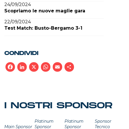
24/09/2024
Scopriamo le nuove maglie gara
22/09/2024
Test Match: Busto-Bergamo 3-1
CONDIVIDI
Facebook
LinkedIn
X
WhatsApp
Email
Condividi
I NOSTRI SPONSOR
Platinum
Platinum
Sponsor
Main Sponsor
Sponsor
Sponsor
Tecnico