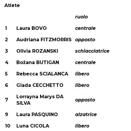
Atlete
ruolo
1
Laura BOVO
centrale
2
Audriana FITZMORRIS
opposto
3
Olivia ROZANSKI
schiacciatrice
4
Božana BUTIGAN
centrale
5
Rebecca SCIALANCA
libero
6
Giada CECCHETTO
libero
Lorrayna Marys DA
7
opposto
SILVA
9
Laura PASQUINO
alzatrice
10
Luna CICOLA
libero