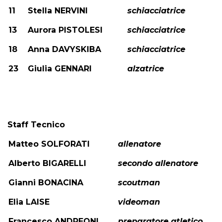
11
Stella NERVINI
schiacciatrice
13
Aurora PISTOLESI
schiacciatrice
18
Anna DAVYSKIBA
schiacciatrice
23
Giulia GENNARI
alzatrice
Staff Tecnico
Matteo SOLFORATI
allenatore
Alberto BIGARELLI
secondo allenatore
Gianni BONACINA
scoutman
Elia LAISE
videoman
Francesco ANDREONI
preparatore atletico