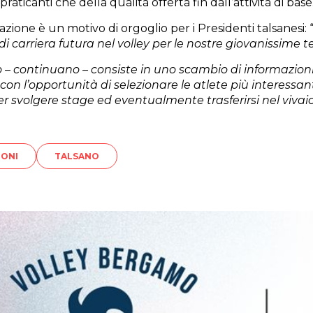
raticanti che della qualità offerta fin dall’attività di base
azione è un motivo di orgoglio per i Presidenti talsanesi: 
 di carriera futura nel volley per le nostre giovanissime 
o – continuano – consiste in uno scambio di informazioni c
con l’opportunità di selezionare le atlete più interessant
r svolgere stage ed eventualmente trasferirsi nel vivaio 
IONI
TALSANO