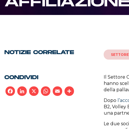
AFFILIAZION
NOTIZIE CORRELATE
SETTORE
Il Settore 
CONDIVIDI
hanno scelt
della palla
Dopo
l’acc
Facebook
LinkedIn
X
WhatsApp
Email
Condividi
B2, Volley 
una partner
Le due soci