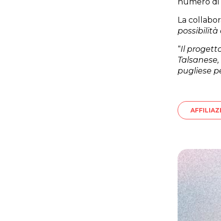
numero di p
La collabor
possibilità
“
Il progett
Talsanese, 
pugliese pe
AFFILIAZ