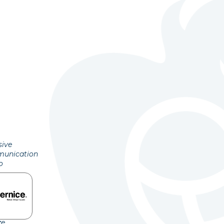
sive
unication
o
ze