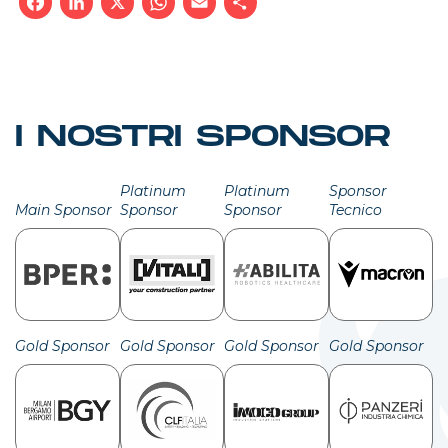
Facebook
LinkedIn
X
WhatsApp
Email
Condividi
I NOSTRI SPONSOR
Platinum
Platinum
Sponsor
Main Sponsor
Sponsor
Sponsor
Tecnico
Gold Sponsor
Gold Sponsor
Gold Sponsor
Gold Sponsor