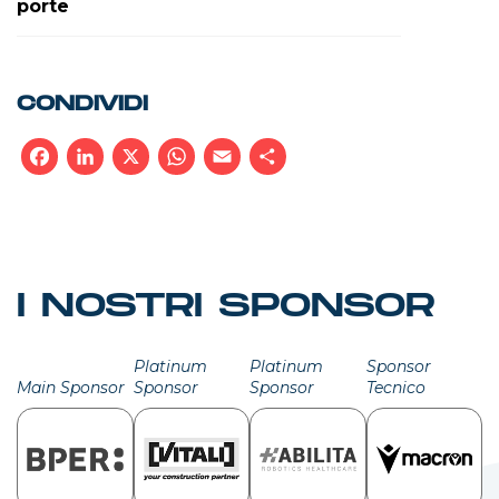
porte
CONDIVIDI
Facebook
LinkedIn
X
WhatsApp
Email
Condividi
I NOSTRI SPONSOR
Platinum
Platinum
Sponsor
Main Sponsor
Sponsor
Sponsor
Tecnico