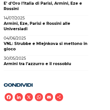
E’ d’Oro l’Italia di Parisi, Armini, Eze e
Rossini
14/07/2025
Armini, Eze, Parisi e Rossini alle
Universiadi
04/06/2025
VNL: Strubbe e Mlejnkova si mettono in
gioco
30/05/2025
Armini tra l’azzurro e il rossoblu
CONDIVIDI
Facebook
LinkedIn
X
WhatsApp
Email
Condividi