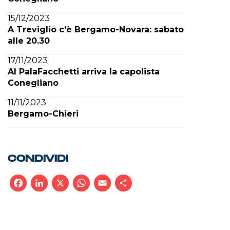
15/12/2023
A Treviglio c’è Bergamo-Novara: sabato
alle 20.30
17/11/2023
Al PalaFacchetti arriva la capolista
Conegliano
11/11/2023
Bergamo-Chieri
CONDIVIDI
Facebook
LinkedIn
X
WhatsApp
Email
Condividi