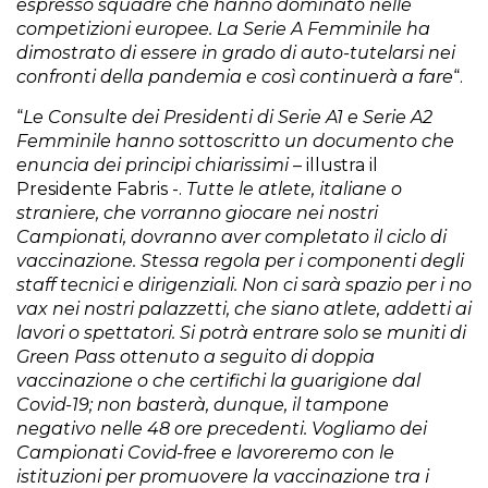
espresso squadre che hanno dominato nelle
competizioni europee. La Serie A Femminile ha
dimostrato di essere in grado di auto-tutelarsi nei
confronti della pandemia e così continuerà a fare
“.
“
Le Consulte dei Presidenti di Serie A1 e Serie A2
Femminile hanno sottoscritto un documento che
enuncia dei principi chiarissimi
– illustra il
Presidente Fabris -.
Tutte le atlete, italiane o
straniere, che vorranno giocare nei nostri
Campionati, dovranno aver completato il ciclo di
vaccinazione. Stessa regola per i componenti degli
staff tecnici e dirigenziali. Non ci sarà spazio per i no
vax nei nostri palazzetti, che siano atlete, addetti ai
lavori o spettatori. Si potrà entrare solo se muniti di
Green Pass ottenuto a seguito di doppia
vaccinazione o che certifichi la guarigione dal
Covid-19; non basterà, dunque, il tampone
negativo nelle 48 ore precedenti. Vogliamo dei
Campionati Covid-free e lavoreremo con le
istituzioni per promuovere la vaccinazione tra i