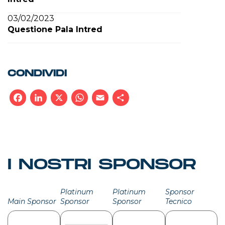
03/02/2023
Questione Pala Intred
CONDIVIDI
Facebook
LinkedIn
X
WhatsApp
Email
Condividi
I NOSTRI SPONSOR
Platinum
Platinum
Sponsor
Main Sponsor
Sponsor
Sponsor
Tecnico