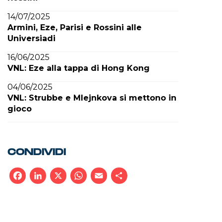
14/07/2025
Armini, Eze, Parisi e Rossini alle
Universiadi
16/06/2025
VNL: Eze alla tappa di Hong Kong
04/06/2025
VNL: Strubbe e Mlejnkova si mettono in
gioco
CONDIVIDI
Facebook
LinkedIn
X
WhatsApp
Email
Condividi