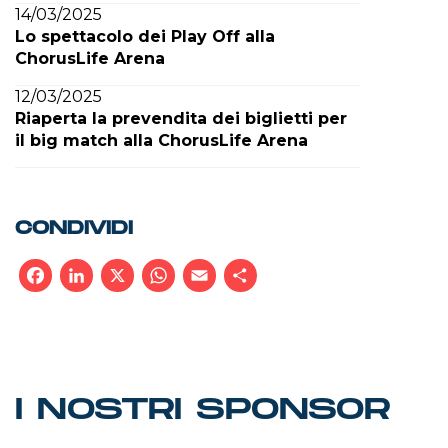
14/03/2025
Lo spettacolo dei Play Off alla
ChorusLife Arena
12/03/2025
Riaperta la prevendita dei biglietti per
il big match alla ChorusLife Arena
CONDIVIDI
Facebook
LinkedIn
X
WhatsApp
Email
Condividi
I NOSTRI SPONSOR