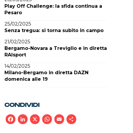
Play Off Challenge: la sfida continua a
Pesaro
25/02/2025
Senza tregua: si torna subito in campo
21/02/2025
Bergamo-Novara a Treviglio e in diretta
RAIsport
14/02/2025
Milano-Bergamo in diretta DAZN
domenica alle 19
CONDIVIDI
Facebook
LinkedIn
X
WhatsApp
Email
Condividi