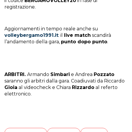
il codice
BERGAMOVOLLEY20
in fase di
registrazione.
Aggiornamenti in tempo reale anche su
volleybergamo1991.it
: il
live match
scandirà
l’andamento della gara,
punto dopo punto
.
ARBITRI.
Armando
Simbari
e Andrea
Pozzato
saranno gli arbitri dalla gara. Coadiuvati da Riccardo
Gioia
al videocheck e Chiara
Rizzardo
al referto
elettronico.