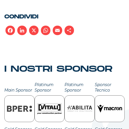
CONDIVIDI
Facebook
LinkedIn
X
WhatsApp
Email
Condividi
I NOSTRI SPONSOR
Platinum
Platinum
Sponsor
Main Sponsor
Sponsor
Sponsor
Tecnico