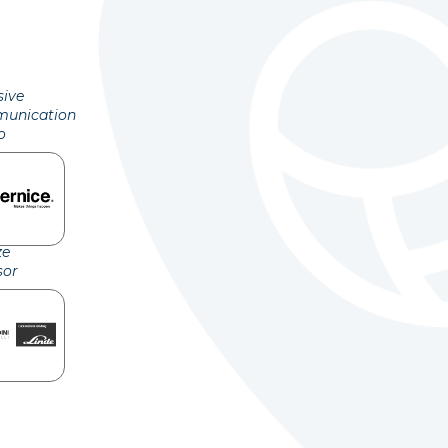
sive
unication
o
ze
sor