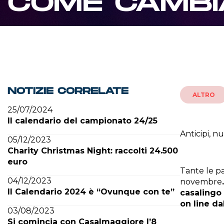
COME CAMBIA
NOTIZIE CORRELATE
ALTRO
25/07/2024
Il calendario del campionato 24/25
Anticipi, n
05/12/2023
Charity Christmas Night: raccolti 24.500
euro
Tante le p
04/12/2023
novembre
Il Calendario 2024 è “Ovunque con te”
casalingo 
on line da
03/08/2023
Si comincia con Casalmaggiore l’8