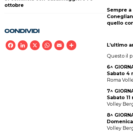
ottobre
Sempre a T
Conegliano
quello co
CONDIVIDI
L’ultimo a
Facebook
LinkedIn
X
WhatsApp
Email
Condividi
Questo il 
6^ GIORN
Sabato 4 
Roma Volle
7^ GIORN
Sabato 11 
Volley Ber
8^ GIORN
Domenica 
Volley Ber