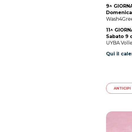
9^ GIORN
Domenica 
Wash4Green
11^ GIOR
Sabato 9 
UYBA Volle
Qui il ca
ANTICIPI