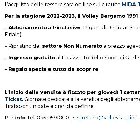
L’acquisto delle tessere sarà on line sul circuito
MIDA T
Per la stagione 2022-2023, il Volley Bergamo 1991
–
Abbonamento
all-inclusive
: 13 gare di Regular Sea
Finale)
– Ripristino del
settore Non Numerato
a prezzo agev
–
Ingresso gratuito
al Palazzetto dello Sport di Gorle 
–
Regalo
speciale tutto da scoprire
L’inizio delle vendite è fissato per giovedì 1 sette
Ticket
.
Giornate dedicate alla vendita degli abboname
Tiraboschi, in date e orari da definire.
Per
info
: tel. 035 0591000 |
segreteria@volley.staging