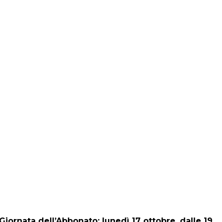
Giornata dell’Abbonato: lunedì 17 ottobre, dalle 19