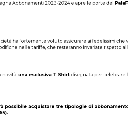
pagna Abbonamenti 2023-2024 e apre le porte del
PalaF
cietà ha fortemente voluto assicurare ai fedelissimi ch
odifiche nelle tariffe, che resteranno invariate rispetto a
a novità:
una esclusiva T Shirt
disegnata per celebrare l
rà possibile acquistare tre tipologie di abbonamento
65).