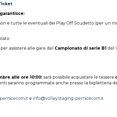
icket
 garantisce:
son e tutte le eventuali dei Play Off Scudetto (per un mas
olato
per assistere alle gare del
Campionato di serie B1
del 
mbre alle ore 10:00
:
sarà possibile acquistare le tessere
nti saranno programmate anche presso la biglietteria del
-pernicecom.it
e
info@volley.staging-pernicecom.it