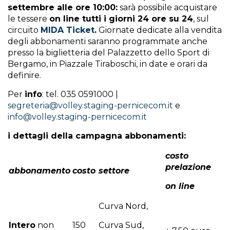
settembre alle ore 10:00
:
sarà possibile acquistare
le tessere
on line tutti i giorni 24 ore su 24
, sul
circuito
MIDA Ticket
.
Giornate dedicate alla vendita
degli abbonamenti saranno programmate anche
presso la biglietteria del Palazzetto dello Sport di
Bergamo, in Piazzale Tiraboschi, in date e orari da
definire.
Per
info
: tel. 035 0591000 |
segreteria@volley.staging-pernicecom.it
e
info@volley.staging-pernicecom.it
i dettagli della campagna abbonamenti:
costo
prelazione
abbonamento
costo
settore
on line
Curva Nord,
Intero
non
150
Curva Sud,