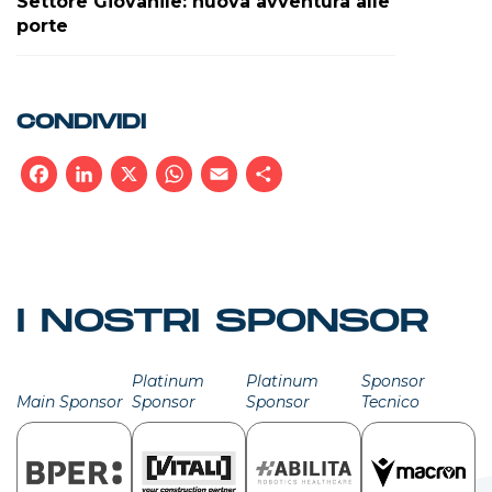
Settore Giovanile: nuova avventura alle
porte
CONDIVIDI
Facebook
LinkedIn
X
WhatsApp
Email
Condividi
I NOSTRI SPONSOR
Platinum
Platinum
Sponsor
Main Sponsor
Sponsor
Sponsor
Tecnico