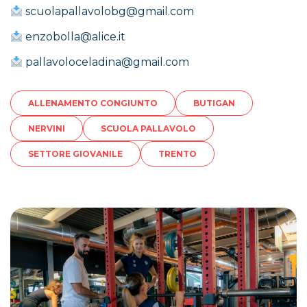
scuolapallavolobg@gmail.com
enzobolla@alice.it
pallavoloceladina@gmail.com
ALLENAMENTO CONGIUNTO
BUTIGAN
NERVINI
SCUOLA PALLAVOLO
SETTORE GIOVANILE
TRENTO