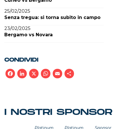
Cuneo vs Bergamo
25/02/2025
Senza tregua: si torna subito in campo
23/02/2025
Bergamo vs Novara
CONDIVIDI
Facebook
LinkedIn
X
WhatsApp
Email
Condividi
I NOSTRI SPONSOR
Platinum
Platinum
Sponsor