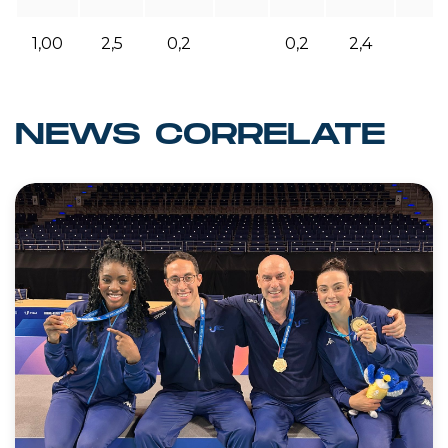
1,00
2,5
0,2
0,2
2,4
NEWS CORRELATE