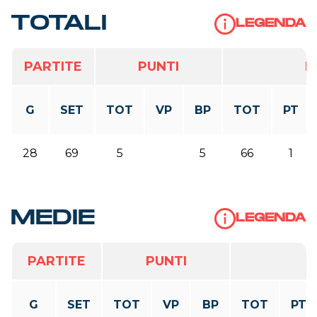
TOTALI
LEGENDA
BP
Break Point
PARTITE
PUNTI
B
VP
Vinti-Persi
Err
Errore
G
SET
TOT
VP
BP
TOT
PT
PT
Punti
28
69
5
5
66
1
PRF
Perfetto
POS
Positiva
MEDIE
LEGENDA
MUR
Muro
PARTITE
PUNTI
G
SET
TOT
VP
BP
TOT
PT