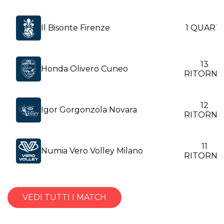
Il Bisonte Firenze
1 QUARTI
13
Honda Olivero Cuneo
RITORN
12
Igor Gorgonzola Novara
RITORN
11
Numia Vero Volley Milano
RITORN
VEDI TUTTI I MATCH
G
Giocate
Tot
Totali