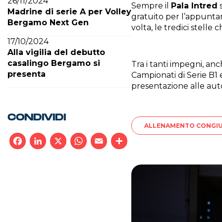
26/11/2024
Sempre il
Pala Intred
s
Madrine di serie A per Volley
gratuito per l’appuntam
Bergamo Next Gen
volta, le tredici stell
17/10/2024
Alla vigilia del debutto
casalingo Bergamo si
Tra i tanti impegni, an
presenta
Campionati di Serie B1
presentazione alle autor
CONDIVIDI
ALLENAMENTO CONGI
Facebook
LinkedIn
X
WhatsApp
Email
Condividi