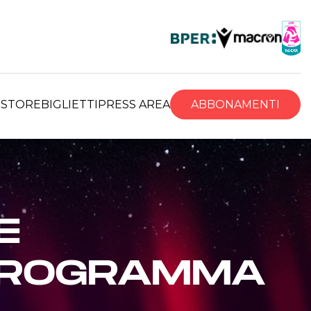
R
STORE
BIGLIETTI
PRESS AREA
ABBONAMENTI
E
 PROGRAMMA