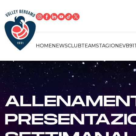
HOME
NEWS
CLUB
TEAM
STAGIONE
VB91
ALLENAMENT
PRESENTAZI