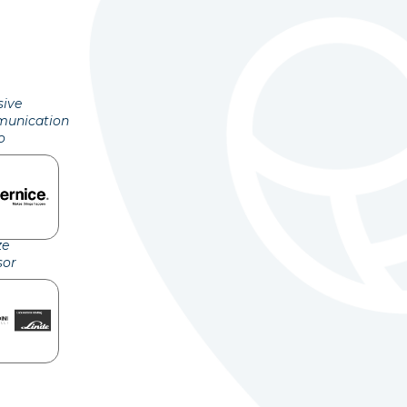
sive
unication
o
ze
sor